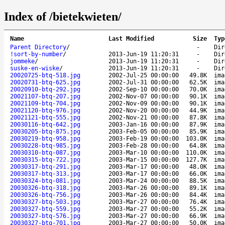
Index of /bietekwieten/
Name
Last Modified
Size
Typ
Parent Directory
/
-
Dir
!sort-by-number
/
2013-Jun-19 11:20:31
-
Dir
jommeke
/
2013-Jun-19 11:20:31
-
Dir
suske-en-wiske
/
2013-Jun-19 11:20:31
-
Dir
20020725-btq-518.jpg
2002-Jul-25 00:00:00
49.8K
ima
20020731-btq-625.jpg
2002-Jul-31 00:00:00
62.5K
ima
20020910-btq-292.jpg
2002-Sep-10 00:00:00
70.0K
ima
20021107-btq-207.jpg
2002-Nov-07 00:00:00
90.1K
ima
20021109-btq-704.jpg
2002-Nov-09 00:00:00
90.1K
ima
20021120-btq-976.jpg
2002-Nov-20 00:00:00
44.9K
ima
20021121-btq-555.jpg
2002-Nov-21 00:00:00
87.8K
ima
20030116-btq-642.jpg
2003-Jan-16 00:00:00
87.9K
ima
20030205-btq-875.jpg
2003-Feb-05 00:00:00
85.9K
ima
20030219-btq-958.jpg
2003-Feb-19 00:00:00
103.0K
ima
20030228-btq-985.jpg
2003-Feb-28 00:00:00
64.8K
ima
20030310-btq-087.jpg
2003-Mar-10 00:00:00
110.0K
ima
20030315-btq-722.jpg
2003-Mar-15 00:00:00
127.7K
ima
20030317-btq-291.jpg
2003-Mar-17 00:00:00
48.0K
ima
20030317-btq-313.jpg
2003-Mar-17 00:00:00
66.0K
ima
20030324-btq-081.jpg
2003-Mar-24 00:00:00
88.5K
ima
20030326-btq-318.jpg
2003-Mar-26 00:00:00
89.1K
ima
20030326-btq-756.jpg
2003-Mar-26 00:00:00
84.4K
ima
20030327-btq-503.jpg
2003-Mar-27 00:00:00
76.4K
ima
20030327-btq-559.jpg
2003-Mar-27 00:00:00
55.2K
ima
20030327-btq-576.jpg
2003-Mar-27 00:00:00
66.9K
ima
20030327-btq-701.jpg
2003-Mar-27 00:00:00
50.0K
ima