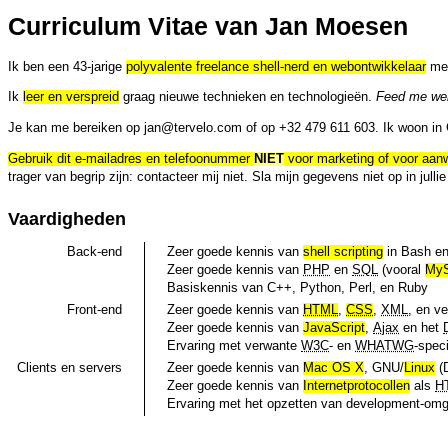
Curriculum Vitae van Jan Moesen
Ik ben een 43-jarige
polyvalente freelance shell-nerd en webontwikkelaar
met
Ik
leer en verspreid
graag nieuwe technieken en technologieën.
Feed me wei
Je kan me bereiken op
jan
@tervelo.com
of op +32 479 611 603. Ik woon in 
Gebruik dit e-mailadres en telefoonummer
NIET
voor marketing of voor aanw
trager van begrip zijn: contacteer mij niet. Sla mijn gegevens niet op in jul
Vaardigheden
Back-end
Zeer goede kennis van
shell scripting
in Bash en
Zeer goede kennis van
PHP
en
SQL
(vooral
MyS
Basiskennis van C++, Python, Perl, en Ruby
Front-end
Zeer goede kennis van
HTML
,
CSS
,
XML
, en v
Zeer goede kennis van
JavaScript
,
Ajax
en het
Ervaring met verwante
W3C
- en
WHATWG
-speci
Clients
en
servers
Zeer goede kennis van
Mac OS X
,
GNU/
Linux
(
Zeer goede kennis van
Internetprotocollen
als
H
Ervaring met het opzetten van
development
-omg