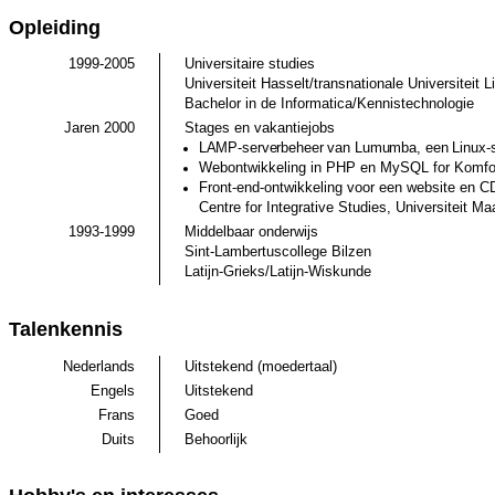
Opleiding
1999-2005
Universitaire studies
Universiteit Hasselt
/
transnationale Universiteit 
Bachelor in de Informatica/Kennistechnologie
Jaren 2000
Stages en vakantiejobs
LAMP-serverbeheer van
Lumumba
, een Linux-
Webontwikkeling in PHP en MySQL for
Komfo
Front-end-ontwikkeling voor een website en
Centre for Integrative Studies
, Universiteit Ma
1993-1999
Middelbaar onderwijs
Sint-Lambertuscollege Bilzen
Latijn-Grieks/Latijn-Wiskunde
Talenkennis
Nederlands
Uitstekend (moedertaal)
Engels
Uitstekend
Frans
Goed
Duits
Behoorlijk