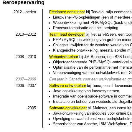
Beroepservaring
2012—heden
Freelance consultant
bij
Tervelo
, mijn eenmanss
Linux-/shell-/Git-opleidingen (een of meerdere
Webontwikkeling met PHP/MySQL (back-end) e
Procesautomatisatie en shell-scripting
2010—2012
Team lead developer
bij
Netlash-bSeen
, een to
PHP-/MySQL-ontwikkeling van grote en minder
Collega's inwijden tot de wondere wereld van G
Klantgerichte ontwikkeling, meestal zonder mi
2008—2010
Webontwikkelaar
bij
JM Bruneau
, een B2B-bedri
Objectgeoriënteerde PHP-/MySQL-ontwikkelin
Optimalisatie van de performantie met memc
Vereenvoudiging van het ontwikkelwerk met Gi
2007—2008
Een jaar in Canada voor een werkvakantie en gr
2006—2007
Software-ontwikkelaar
bij
Torex
, een IT-leveranci
Java-ontwikkeling van kassasystemen
Integratie van opensource-software in comme
Installatie en beheer van webtools als Bugzil
2005
Software-ontwikkelaar
bij
Mainsys
, een consulta
Java-ontwikkeling van modules voor online ba
Opvolging en wachtdienst voor bedrijfskritiek
Serverbeheer van Apache, IBM WebSphere, 