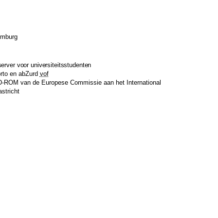
Limburg
server voor universiteitsstudenten
rto
en
abZurd
vof
 CD-ROM van de Europese Commissie aan het
International
astricht