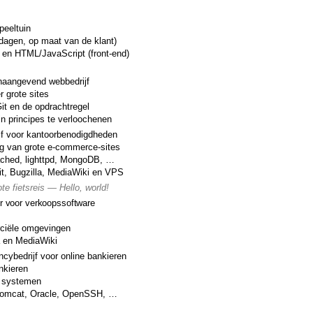
peeltuin
 dagen, op maat van de klant)
n HTML/JavaScript (front-end)
onaangevend webbedrijf
 grote sites
it en de opdrachtregel
jn principes te verloochenen
jf voor kantoorbenodigdheden
g van grote e-commerce-sites
ached, lighttpd, MongoDB, …
t, Bugzilla, MediaWiki en VPS
ote fietsreis —
Hello, world!
er voor verkoopssoftware
rciële omgevingen
la en MediaWiki
ncybedrijf voor online bankieren
nkieren
e systemen
Tomcat, Oracle, OpenSSH, …