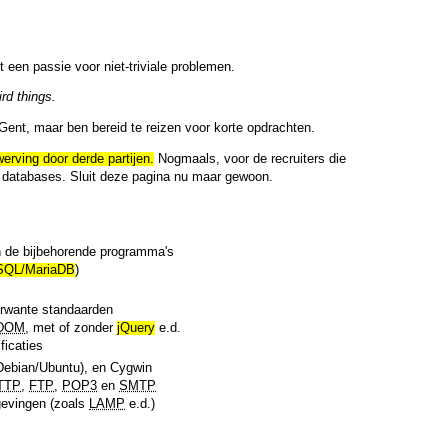
 een passie voor niet-triviale problemen.
rd things.
Gent, maar ben bereid te reizen voor korte opdrachten.
erving door derde partijen.
Nogmaals, voor de recruiters die
lie databases. Sluit deze pagina nu maar gewoon.
 de bijbehorende programma's
QL/MariaDB
)
erwante standaarden
DOM
, met of zonder
jQuery
e.d.
ficaties
Debian
/
Ubuntu
), en Cygwin
TTP
,
FTP
,
POP3
en
SMTP
evingen (zoals
LAMP
e.d.)